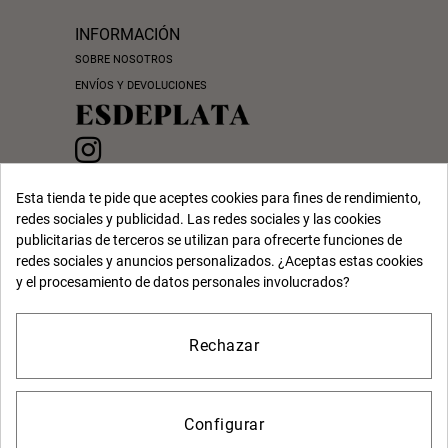
INFORMACIÓN
SOBRE NOSOTROS
ENVÍOS Y DEVOLUCIONES
SERVICIO AL CLIENTE
Esta tienda te pide que aceptes cookies para fines de rendimiento,
CONTACTO
redes sociales y publicidad. Las redes sociales y las cookies
+34 934 44 02 33
publicitarias de terceros se utilizan para ofrecerte funciones de
redes sociales y anuncios personalizados. ¿Aceptas estas cookies
INFO@ESDEPLATA.COM
y el procesamiento de datos personales involucrados?
MI CUENTA
MIS PEDIDOS
MIS DIRECCIONES
Rechazar
MI LISTA DE DESEOS
ACEPTAMOS
Configurar